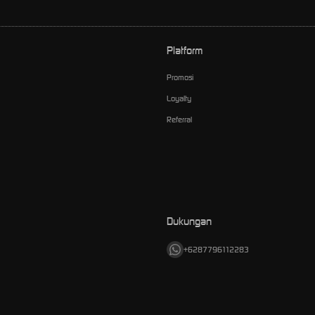
Platform
Promosi
Loyalty
Referral
Dukungan
+6287796112283