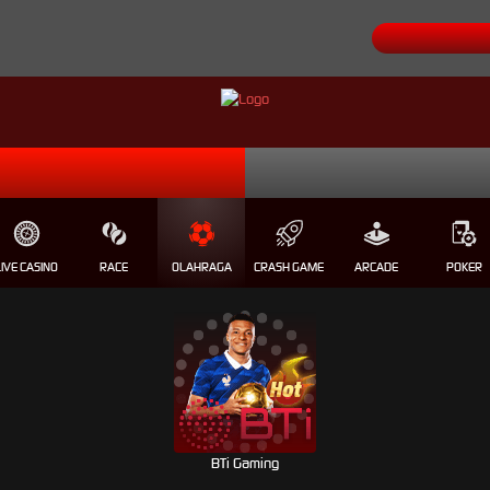
LIVE CASINO
RACE
OLAHRAGA
CRASH GAME
ARCADE
POKER
BTi Gaming