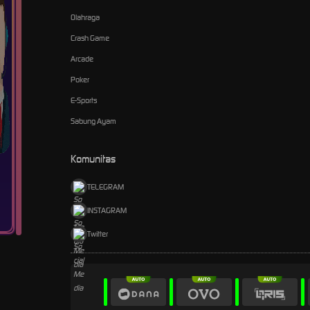
Olahraga
Crash Game
Arcade
Poker
E-Sports
Sabung Ayam
Komunitas
TELEGRAM
INSTAGRAM
Twitter