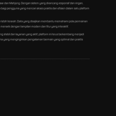
zaar dan Mahjong. Dengan sistem yang dirancang responsif dan ringan,
bagi pengguna yang mencari akses praktis dan efisien dalam satu platform
lebih terarah. Data yang disajikan membantu memahami pola permainan
enarik dengan tampilan modern dan fitur yang interaktif.
abil dan layanan yang aktif, platform ini terus berkembang menjadi
ngguna yang menginginkan pengalaman bermain yang optimal dan praktis