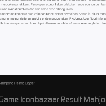
 merugikan pihak kami. Penutupan account akan dilakukan tanpa adanya pember
kukan akan dibatalkan dan sisa saldo akan dihanguskan.
k menerima komplain atas Void dan Reject dalam permainan, Sebab itu diluar tan
k menerima pendaftaran apabila anda menggunakan IP Address Luar Negri (Malay
thdraw atau penarikan tidak dapat dilakukan apabila informasi rekening tertuju be
Mahjong Paling Cepat
Game Iconbazaar Result Mahjo