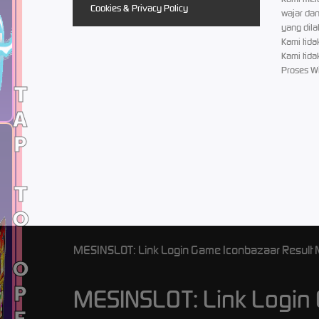
Cookies & Privacy Policy
wajar dan
yang dila
Kami tida
Kami tida
Proses Wi
TAP TO OPEN
MESINSLOT: Link Login Game Iconbazaar Result 
MESINSLOT: Link Login 