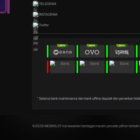
TELEGRAM
INSTAGRAM
Twitter
* Selama bank maintenance dan bank offline deposit dan penarikan tida
©2026 MESINSLOT menawarkan berbagai macam provider pilihan terbaik d