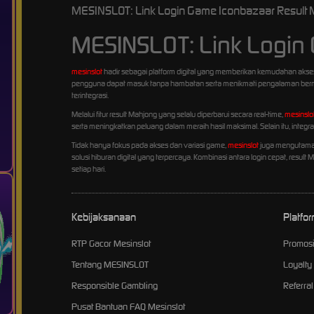
MESINSLOT: Link Login Game Iconbazaar Result 
MESINSLOT: Link Login 
mesinslot
hadir sebagai platform digital yang memberikan kemudahan akses 
pengguna dapat masuk tanpa hambatan serta menikmati pengalaman bermain 
terintegrasi.
Melalui fitur result Mahjong yang selalu diperbarui secara real-time,
mesinslo
serta meningkatkan peluang dalam meraih hasil maksimal. Selain itu, inte
Tidak hanya fokus pada akses dan variasi game,
mesinslot
juga mengutamaka
solusi hiburan digital yang terpercaya. Kombinasi antara login cepat, re
setiap hari.
Kebijaksanaan
Platfo
RTP Gacor Mesinslot
Promos
Tentang MESINSLOT
Loyalty
Responsible Gambling
Referral
Pusat Bantuan FAQ Mesinslot