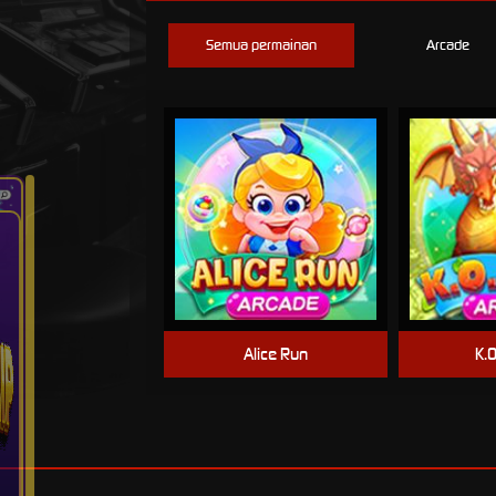
Semua permainan
Arcade
Alice Run
K.O