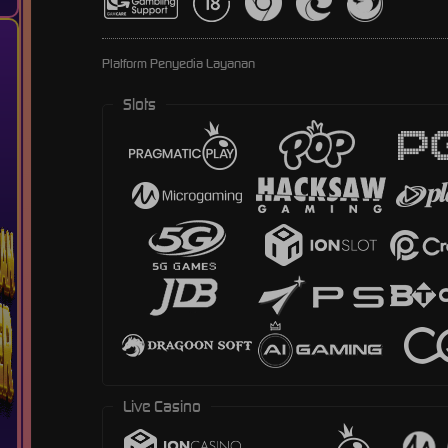
Platform Penyedia Layanan
Slots
Live Casino