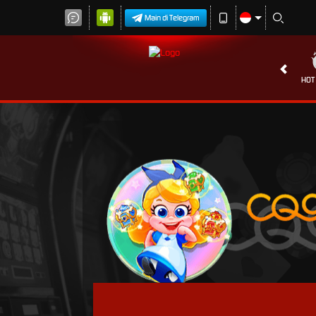
Main di Telegram
HOT