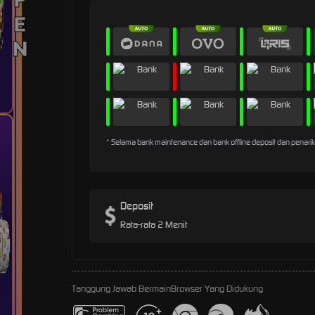
* Selama bank maintenance dan bank offline deposit dan penarik
Deposit
Rata-rata 2 Menit
Tanggung Jawab Bermain
Browser Yang Didukung