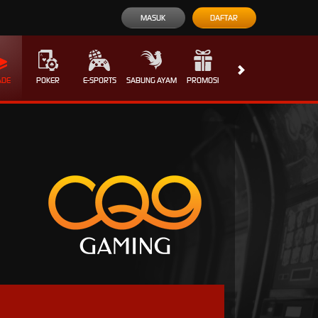
MASUK
DAFTAR
ADE
POKER
E-SPORTS
SABUNG AYAM
PROMOSI