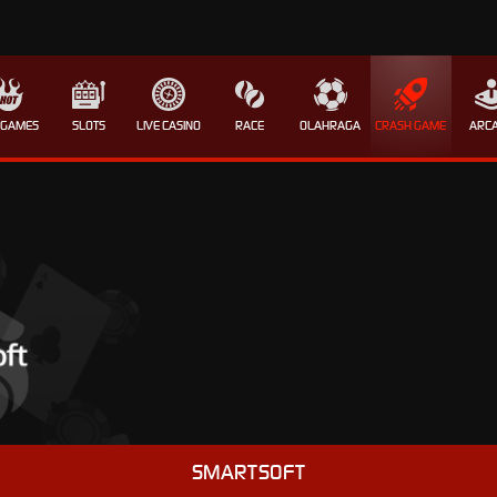
 GAMES
SLOTS
LIVE CASINO
RACE
OLAHRAGA
CRASH GAME
ARC
SMARTSOFT