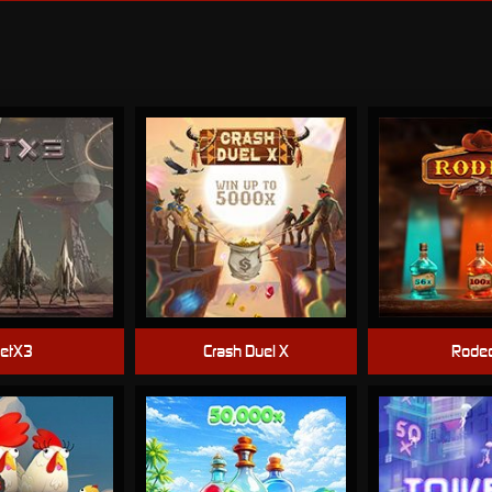
JetX3
Crash Duel X
Rode