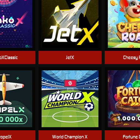
oXClassic
JetX
Cheesy 
ropelX
World Champion X
Fortune 