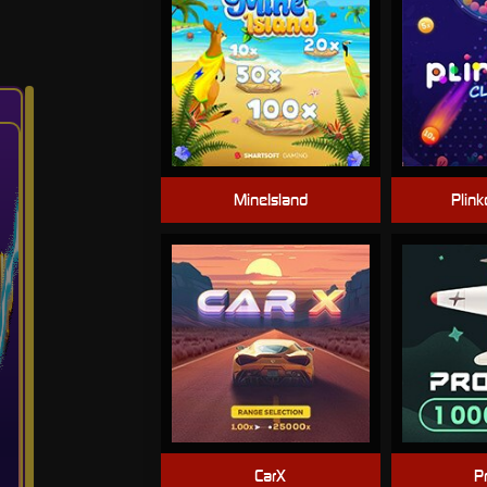
MineIsland
Plink
CarX
P