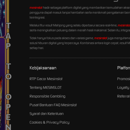
mesinslot
hadir sebagai platform digital yang memberikan kemudahan akses 
pengguna dapat masuk tanpa hambatan serta menikmati pengalaman bermain 
terintegrasi.
TAP TO OPEN
Melalui fitur result Mahjong yang selalu diperbarui secara real-time,
mesinslo
serta meningkatkan peluang dalam meraih hasil maksimal. Selain itu, inte
Tidak hanya fokus pada akses dan variasi game,
mesinslot
juga mengutamaka
solusi hiburan digital yang terpercaya. Kombinasi antara login cepat, re
setiap hari.
Kebijaksanaan
Platfo
RTP Gacor Mesinslot
Promos
Tentang MESINSLOT
Loyalty
Responsible Gambling
Referral
Pusat Bantuan FAQ Mesinslot
Syarat dan Ketentuan
Cookies & Privacy Policy