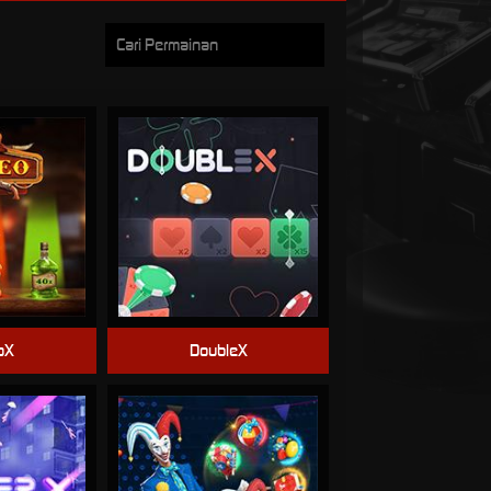
oX
DoubleX