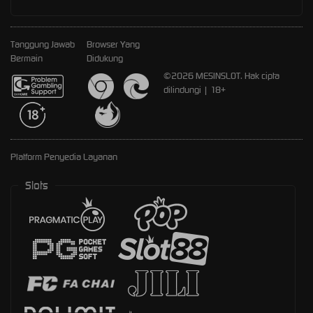
Tanggung Jawab
Browser Yang
Bermain
Didukung
©2026 MESINSLOT. Hak cipta
dilindungi | 18+
Platform Penyedia Layanan
Slots