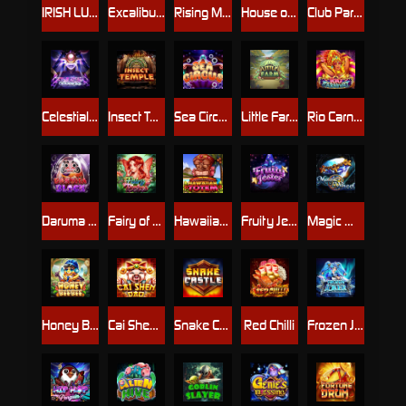
IRISH LUCK
Excalibur Legend
Rising Maya
House of Dog
Club Party
Celestial Goddess
Insect Temple
Sea Circus
Little Farm
Rio Carnival
Daruma Block
Fairy of Riches
Hawaiian Totem
Fruity Jester
Magic Wheel
Honey Bee Bee
Cai Shen Do
Snake Castle
Red Chilli
Frozen Joker