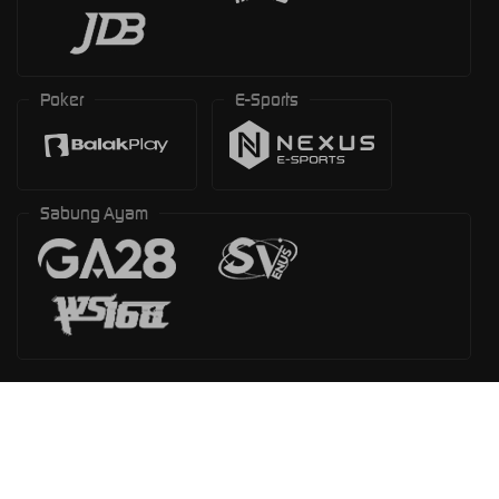
Poker
E-Sports
Sabung Ayam