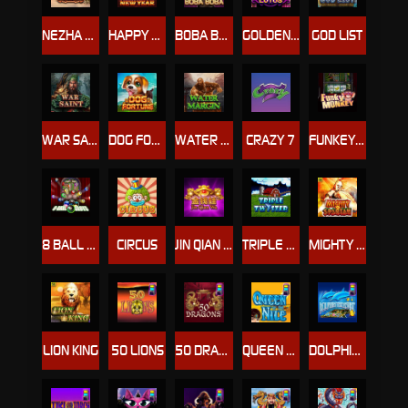
NEZHA DEMON REBORN
HAPPY NEW YEAR
BOBA BOBA
GOLDEN LOTUS
GOD LIST
WAR SAINT
DOG FORTUNE
WATER MARGIN
CRAZY 7
FUNKEY MONKEY
8 BALL SLOTS
CIRCUS
JIN QIAN WA
TRIPLE TWISTER
MIGHTY SPARTAN
LION KING
50 LIONS
50 DRAGONS
QUEEN OF THE NILE
DOLPHIN TREASURE