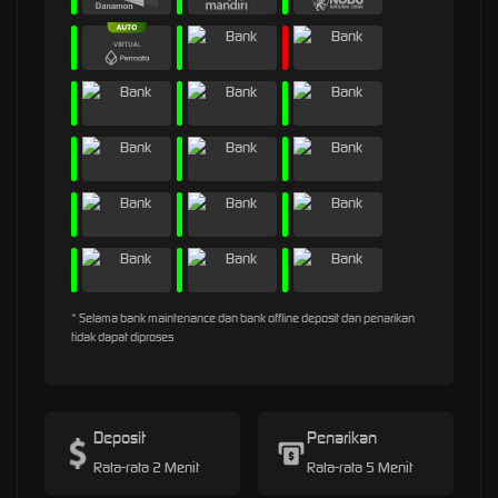
* Selama bank maintenance dan bank offline deposit dan penarikan
tidak dapat diproses
Deposit
Penarikan
Rata-rata 2 Menit
Rata-rata 5 Menit