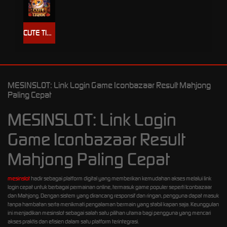
CUTE TIGER
MESINSLOT: Link Login Game Iconbazaar Result Mahjong
Paling Cepat
MESINSLOT: Link Login
Game Iconbazaar Result
Mahjong Paling Cepat
mesinslot
hadir sebagai platform digital yang memberikan kemudahan akses melalui link
login cepat untuk berbagai permainan online, termasuk game populer seperti Iconbazaar
dan Mahjong. Dengan sistem yang dirancang responsif dan ringan, pengguna dapat masuk
tanpa hambatan serta menikmati pengalaman bermain yang stabil kapan saja. Keunggulan
ini menjadikan mesinslot sebagai salah satu pilihan utama bagi pengguna yang mencari
akses praktis dan efisien dalam satu platform terintegrasi.