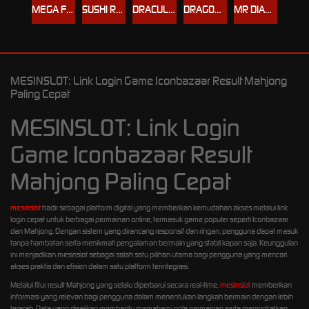
MEGA FORTUNE OX
SUSHI RUSH
DRACULA’S CASTLE BANQUET
DRAGON FORTUNE
MR DIAMOND DELUXE
MESINSLOT: Link Login Game Iconbazaar Result Mahjong
Paling Cepat
MESINSLOT: Link Login
Game Iconbazaar Result
Mahjong Paling Cepat
mesinslot
hadir sebagai platform digital yang memberikan kemudahan akses melalui link
login cepat untuk berbagai permainan online, termasuk game populer seperti Iconbazaar
dan Mahjong. Dengan sistem yang dirancang responsif dan ringan, pengguna dapat masuk
tanpa hambatan serta menikmati pengalaman bermain yang stabil kapan saja. Keunggulan
ini menjadikan mesinslot sebagai salah satu pilihan utama bagi pengguna yang mencari
akses praktis dan efisien dalam satu platform terintegrasi.
Melalui fitur result Mahjong yang selalu diperbarui secara real-time,
mesinslot
memberikan
informasi yang relevan bagi pengguna dalam menentukan langkah bermain dengan lebih
terarah. Data yang disajikan membantu memahami pola permainan serta meningkatkan