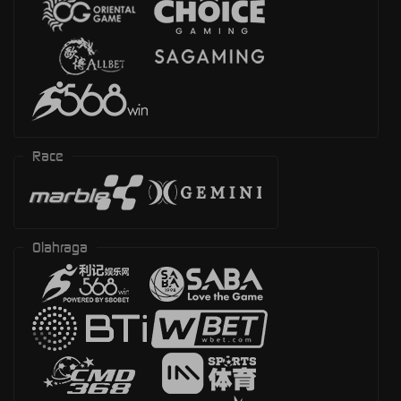
Race
Olahraga