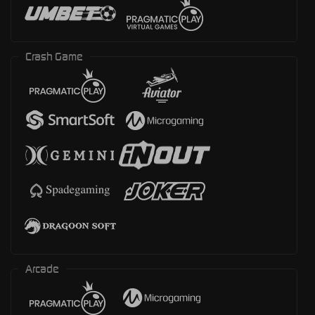
Crash Game
Arcade