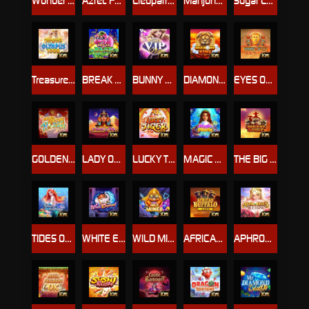
Wonder Ace
Aztec Fortune
Cleopatra's Fortune Ways
Mahjong Dragon Ways
Sugar Candy Bonanza
Treasures of Olympus 1000
BREAK THE BANK
BUNNY VIP NIGHT
DIAMOND KING
EYES OF RA
GOLDEN FORTUNE HORSE
LADY OF RA
LUCKY TIGER
MAGIC PEARLS
THE BIG THE FAT THE UGLY
TIDES OF FORTUNE
WHITE ELEPHANT
WILD MINER
AFRICAN BUFFALO 5000
APHRODITE’S BLESSING