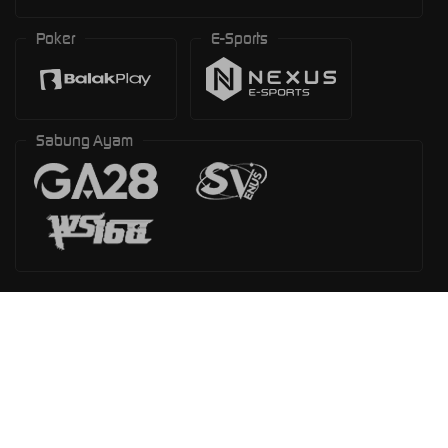
Poker
E-Sports
Sabung Ayam