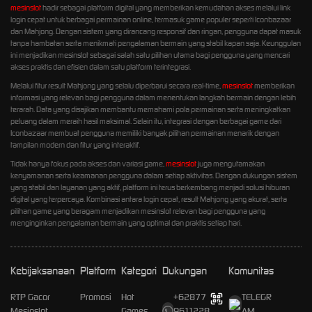
mesinslot
hadir sebagai platform digital yang memberikan kemudahan akses melalui link
login cepat untuk berbagai permainan online, termasuk game populer seperti Iconbazaar
dan Mahjong. Dengan sistem yang dirancang responsif dan ringan, pengguna dapat masuk
tanpa hambatan serta menikmati pengalaman bermain yang stabil kapan saja. Keunggulan
ini menjadikan mesinslot sebagai salah satu pilihan utama bagi pengguna yang mencari
akses praktis dan efisien dalam satu platform terintegrasi.
Melalui fitur result Mahjong yang selalu diperbarui secara real-time,
mesinslot
memberikan
informasi yang relevan bagi pengguna dalam menentukan langkah bermain dengan lebih
terarah. Data yang disajikan membantu memahami pola permainan serta meningkatkan
peluang dalam meraih hasil maksimal. Selain itu, integrasi dengan berbagai game dari
Iconbazaar membuat pengguna memiliki banyak pilihan permainan menarik dengan
tampilan modern dan fitur yang interaktif.
Tidak hanya fokus pada akses dan variasi game,
mesinslot
juga mengutamakan
kenyamanan serta keamanan pengguna dalam setiap aktivitas. Dengan dukungan sistem
yang stabil dan layanan yang aktif, platform ini terus berkembang menjadi solusi hiburan
digital yang terpercaya. Kombinasi antara login cepat, result Mahjong yang akurat, serta
pilihan game yang beragam menjadikan mesinslot relevan bagi pengguna yang
menginginkan pengalaman bermain yang optimal dan praktis setiap hari.
Kebijaksanaan
Platform
Kategori
Dukungan
Komunitas
RTP Gacor
Promosi
Hot
+62877
TELEGR
Mesinslot
Games
9611228
AM