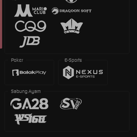
Poker
E-Sports
Sabung Ayam