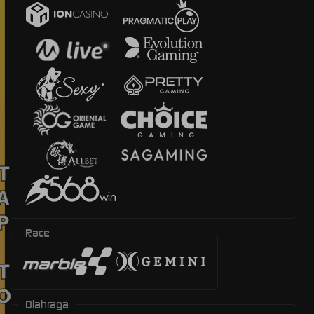
TO OPEN
Race
Olahraga