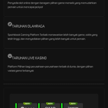
Penyedia slot online dengan beragam pilihan game menarik yang memudahkan
pemain untuk mencapai jackpot
TARUHAN OLAHRAGA
Sportsbook Gaming Platform Terbaik menawarkan lebih banyak game, odds yang
lebih tinggi, dan menyediakan pilihan yang lebih banyak untuk pemain.
TARUHAN LIVE KASINO
Platform Pilihan bagi perusahaan-perusahaan terbaik di dunia, dengan pilihan
variasi game terbanyak