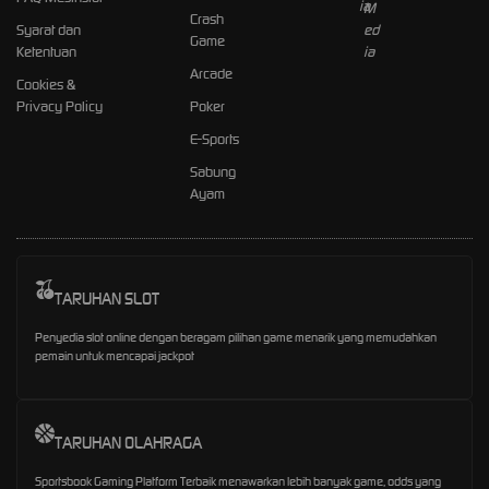
Crash
Syarat dan
Game
Ketentuan
Arcade
Cookies &
Privacy Policy
Poker
E-Sports
Sabung
Ayam
TARUHAN SLOT
Penyedia slot online dengan beragam pilihan game menarik yang memudahkan
pemain untuk mencapai jackpot
TARUHAN OLAHRAGA
Sportsbook Gaming Platform Terbaik menawarkan lebih banyak game, odds yang