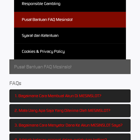
Responsible Gambling
Pusat Bantuan FAQ Mesinslot
Syarat dan Ketentuan
Cookies & Privacy Policy
Pusat Bantuan FAQ Mesinslot
FAQs
1. Bagaimana Cara Membuat Akun Di MESINSLOT?
2. Mata Uang Apa Saja Yang Diterima Oleh MESINSLOT?
3. Bagaimana Cara Menyetor Dana Ke Akun MESINSLOT Saya?
4. Adakah batasan minimal dalam melakukan betting?