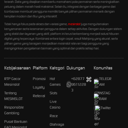
terarah. Data yang disajikan membantu memahami pola permainan serta meningkatkan
peluang dalam meraih hasil maksimal. Selain itu, integrasi dengan berbagai game dari
Iconbazaar membuat pengguna memiliki banyak pilihan permainan menarik dengan
tampilan modern dan fitur yang interaktif.
Tidak hanya fokus pada akses dan variasi game,
mesinslot
juga mengutamakan
kenyamanan serta keamanan pengguna dalam setiap aktivitas. Dengan dukungan sistem
yang stabil dan layanan yang aktif, platform ini terus berkembang menjadi solusi hiburan
digital yang terpercaya. Kombinasi antara login cepat, result Mahjong yang akurat, serta
pilihan game yang beragam menjadikan mesinslot relevan bagi pengguna yang
menginginkan pengalaman bermain yang optimal dan praktis setiap hari.
Kebijaksanaan
Platform
Kategori
Dukungan
Komunitas
RTP Gacor
Promosi
Hot
+62877
TELEGR
Mesinslot
Games
9611228
AM
Loyalty
3
Tentang
Slots
INSTAG
Referral
MESINSLOT
RAM
Live
Responsible
Casino
Twitter
Gambling
Race
Pusat Bantuan
Olahraga
FAQ Mesinslot