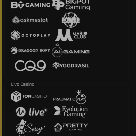
Live Casino