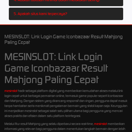
5. Apakah situs kami terpercaya?
MESINSLOT: Link Login Game Iconbazaar Result Mahjong
Paling Cepat
MESINSLOT: Link Login
Game Iconbazaar Result
Mahjong Paling Cepat
mesinslot
hadir sebagai platform digital yang memberikan kemudahan akses melalui link
login cepat untuk berbagai permainan online, termasuk game populer seperti Iconbazaar
dan Mahjong. Dengan sistem yang dirancang responsif dan ringan, pengguna dapat masuk
tanpa hambatan serta menikmati pengalaman bermain yang stabil kapan saja. Keunggulan
ini menjadikan mesinslot sebagai salah satu pilihan utama bagi pengguna yang mencari
akses praktis dan efisien dalam satu platform terintegrasi.
Melalui fitur result Mahjong yang selalu diperbarui secara real-time,
mesinslot
memberikan
informasi yang relevan bagi pengguna dalam menentukan langkah bermain dengan lebih