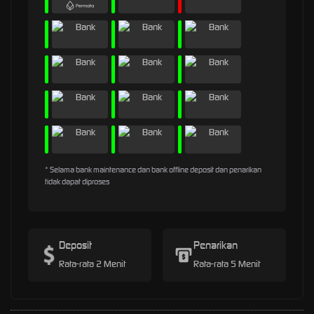
* Selama bank maintenance dan bank offline deposit dan penarikan
tidak dapat diproses
Deposit
Penarikan
Rata-rata 2 Menit
Rata-rata 5 Menit