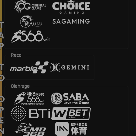
TO OPEN
Race
Olahraga