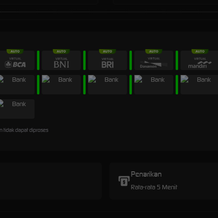
 tidak dapat diproses
Penarikan
Rata-rata 5 Menit