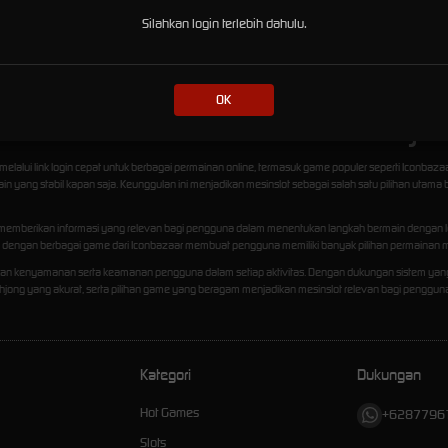
Silahkan login terlebih dahulu.
ahjong Paling Cepat
OK
Game Iconbazaar Result Mahjon
lalui link login cepat untuk berbagai permainan online, termasuk game populer seperti Iconbaza
ng stabil kapan saja. Keunggulan ini menjadikan mesinslot sebagai salah satu pilihan utama ba
emberikan informasi yang relevan bagi pengguna dalam menentukan langkah bermain dengan l
asi dengan berbagai game dari Iconbazaar membuat pengguna memiliki banyak pilihan permainan me
 kenyamanan serta keamanan pengguna dalam setiap aktivitas. Dengan dukungan sistem yang sta
lt Mahjong yang akurat, serta pilihan game yang beragam menjadikan mesinslot relevan bagi peng
Kategori
Dukungan
Hot Games
+6287796
Slots