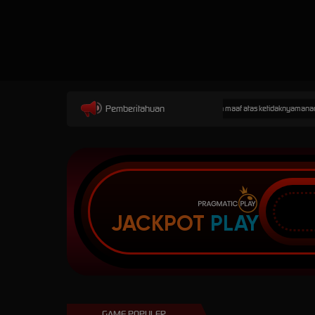
Pemberitahuan
 ini, CQ9 permainan tidak akan tersedia. Kami memohon maaf atas ketidaknyamanan yang mungk
JACKPOT
PLAY
GAME POPULER