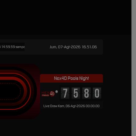
Jum, 07-Agt-2026 16.51.06
sampai 30-Sep-2026 14.59.59. Selama waktu ini, PP Virtual Sports permainan tidak akan tersed
Nex4D Pools Night
Live Draw Kam, 06-Agt-2026 00.00.00