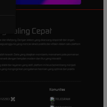
g Paling Cepat
ar dan Mahjong. Dengan sistem yang dirancang responsif dan ringan,
gi pengguna yang mencari akses praktis dan efisien dalam satu platform
ebih terarah. Data yang disajikan membantu memahami pola permainan
narik dengan tampilan modern dan fitur yang interaktif.
bil dan layanan yang aktif, platform ini terus berkembang menjadi
guna yang menginginkan pengalaman bermain yang optimal dan praktis
Komunitas
112283
TELEGRAM