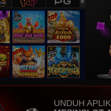
UNDUH APLIK