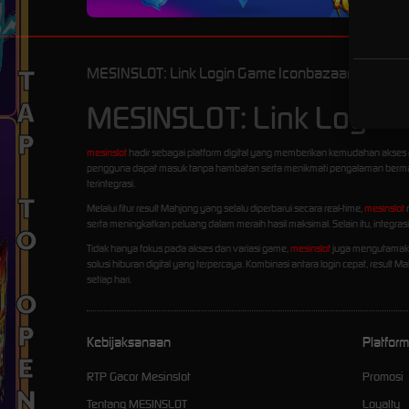
MESINSLOT: Link Login Game Iconbazaar Result M
TAP TO OPEN
MESINSLOT: Link Login 
mesinslot
hadir sebagai platform digital yang memberikan kemudahan akses me
pengguna dapat masuk tanpa hambatan serta menikmati pengalaman bermain ya
terintegrasi.
Melalui fitur result Mahjong yang selalu diperbarui secara real-time,
mesinslot
m
serta meningkatkan peluang dalam meraih hasil maksimal. Selain itu, integr
Tidak hanya fokus pada akses dan variasi game,
mesinslot
juga mengutamakan
solusi hiburan digital yang terpercaya. Kombinasi antara login cepat, resu
setiap hari.
Kebijaksanaan
Platform
RTP Gacor Mesinslot
Promosi
Tentang MESINSLOT
Loyalty