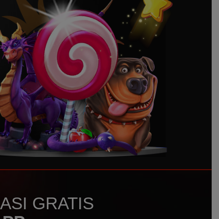
ASI GRATIS