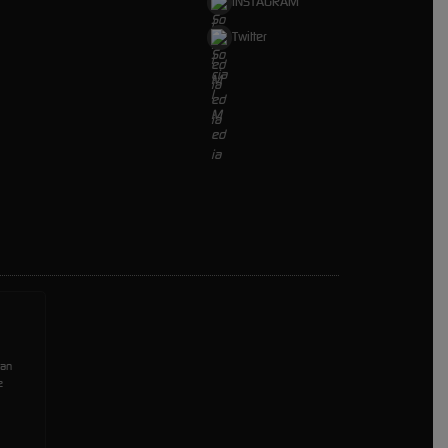
INSTAGRAM
Twitter
aan
e