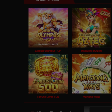
Gates of Olympus POP
Treasures of Aztec
Fortune Gems 500
Mahjong Ways