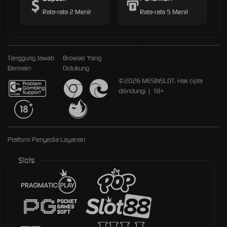
Rata-rata 2 Menit
Rata-rata 5 Menit
Tanggung Jawab
Browser Yang
Bermain
Didukung
©2026 MESINSLOT. Hak cipta
dilindungi | 18+
Platform Penyedia Layanan
Slots