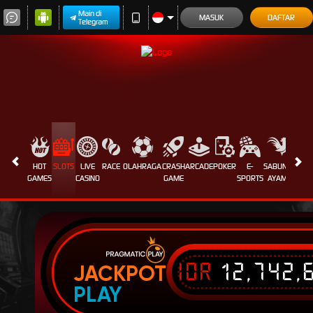
Main di
MASUK
DAFTAR
Telegram
HOT
SLOTS
LIVE
RACE
OLAHRAGA
CRASH
ARCADE
POKER
E-
SABUNG
PROM
GAMES
CASINO
GAME
SPORTS
AYAM
IDR
12,742,
JACKPOT
PLAY