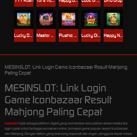
777 Rush
Tut's Treasure Tower
Happy Dragon
Code of Cairo
Dino Drop
Lucky Dog
Master Gems
Plushie Wins
Lucky Dice
Happy Nets
MESINSLOT: Link Login Game Iconbazaar Result Mahjong
Paling Cepat
MESINSLOT: Link Login
Game Iconbazaar Result
Mahjong Paling Cepat
mesinslot
hadir sebagai platform digital yang memberikan kemudahan akses melalui link
login cepat untuk berbagai permainan online, termasuk game populer seperti Iconbazaar
dan Mahjong. Dengan sistem yang dirancang responsif dan ringan, pengguna dapat masuk