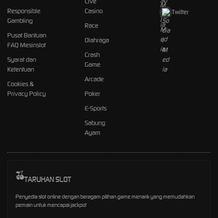
Live
Responsible
Casino
Twitter
Gambling
Race
Pusat Bantuan
Olahraga
FAQ Mesinslot
Crash
Syarat dan
Game
Ketentuan
Arcade
Cookies &
Privacy Policy
Poker
E-Sports
Sabung
Ayam
TARUHAN SLOT
Penyedia slot online dengan beragam pilihan game menarik yang memudahkan
pemain untuk mencapai jackpot