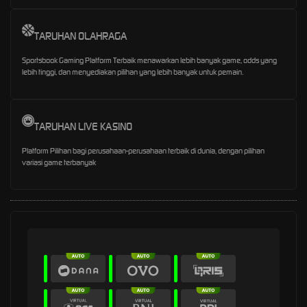
TARUHAN OLAHRAGA
Sportsbook Gaming Platform Terbaik menawarkan lebih banyak game, odds yang
lebih tinggi, dan menyediakan pilihan yang lebih banyak untuk pemain.
TARUHAN LIVE KASINO
Platform Pilihan bagi perusahaan-perusahaan terbaik di dunia, dengan pilihan
variasi game terbanyak