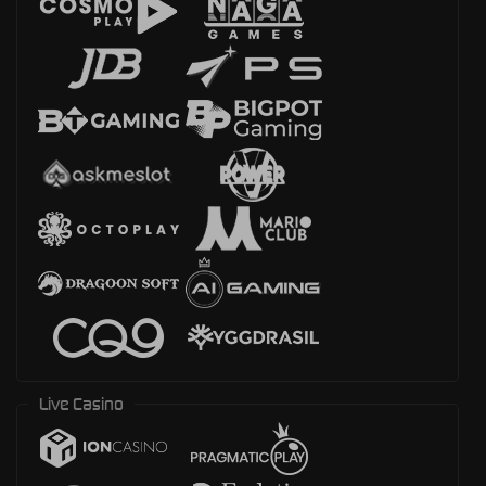
Live Casino